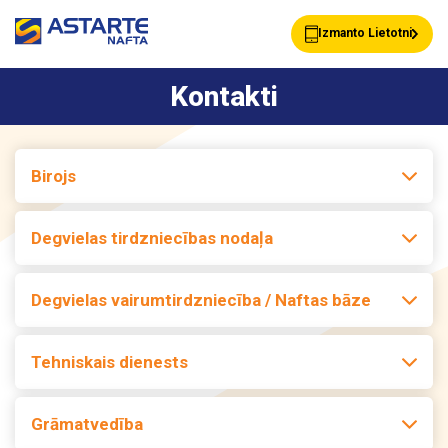
Izmanto Lietotni
Kontakti
Akcijas
Jaunumi
Birojs
Uzpildes stacijas
Klientu Kartes
Degvielas tirdzniecības nodaļa
Degvielas vairumtirdzniecība / Naftas bāze
Astarte Bizness
Pakalpojumi
Tehniskais dienests
Vairumtirdzniecība
Par ASTARTE
Grāmatvedība