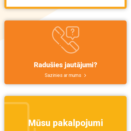
Radušies jautājumi?
Sazinies ar mums
Mūsu pakalpojumi