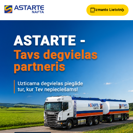
Izmanto Lietotni
Akcijas
Jaunumi
Uzpildes stacijas
Klientu Kartes
Astarte Bizness
Pakalpojumi
Vairumtirdzniecība
Par ASTARTE