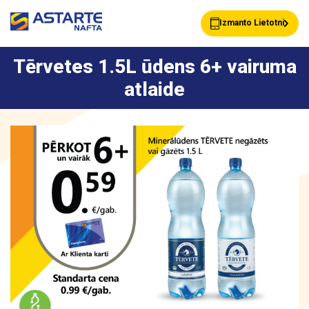
Izmanto Lietotni
Tērvetes 1.5L ūdens 6+ vairuma
atlaide
Akcijas
Jaunumi
Uzpildes stacijas
Klientu Kartes
Astarte Bizness
Pakalpojumi
Vairumtirdzniecība
Par ASTARTE