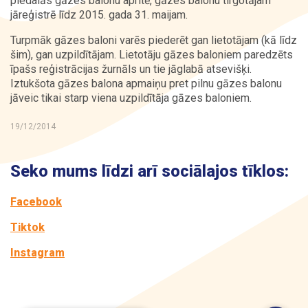
piedalās gāzes balonu apritē, gāzes balonu tirgotājam
jāreģistrē līdz 2015. gada 31. maijam.
Kontakti
Turpmāk gāzes baloni varēs piederēt gan lietotājam (kā līdz
šim), gan uzpildītājam. Lietotāju gāzes baloniem paredzēts
īpašs reģistrācijas žurnāls un tie jāglabā atsevišķi.
Iztukšota gāzes balona apmaiņu pret pilnu gāzes balonu
jāveic tikai starp viena uzpildītāja gāzes baloniem.
19/12/2014
Seko mums līdzi arī sociālajos tīklos:
Facebook
Tiktok
Instagram