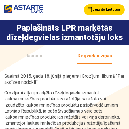
Izmanto Lietotni
Paplašināts LPR marķētās
dīzeļdegvielas izmantotāju loks
Akcijas
Jaunumi
Jaunumi
Degvielas ziņas
Uzpildes stacijas
Klientu Kartes
Saeimā 2015. gada 18. jūnijā pieņemti Grozījumi likumā “Par
akcīzes nodokli”.
Astarte Bizness
Pakalpojumi
Grozījumi atļauj marķēto dīzeļdegvielu izmantot
lauksaimniecības produkcijas ražotāja saražoto vai
izaudzēto lauksaimniecības produktu pašpārvadājumiem
Latvijas Republikā, ja pašpārvadājumus veic pats
Vairumtirdzniecība
Par ASTARTE
lauksaimniecības produkcijas ražotājs vai viņa darbinieks,
izmantojot lauksaimniecības produkcijas ražotāja īpašumā