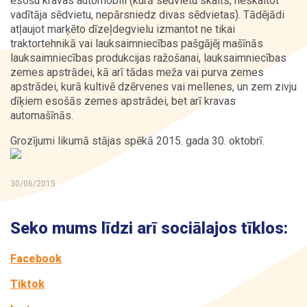
esošu kravas automobili (kurā sēdvietu skaits, neskaitot
vadītāja sēdvietu, nepārsniedz divas sēdvietas). Tādējādi
atļaujot marķēto dīzeļdegvielu izmantot ne tikai
Kontakti
traktortehnikā vai lauksaimniecības pašgājēj mašīnās
lauksaimniecības produkcijas ražošanai, lauksaimniecības
zemes apstrādei, kā arī tādas meža vai purva zemes
apstrādei, kurā kultivē dzērvenes vai mellenes, un zem zivju
dīķiem esošās zemes apstrādei, bet arī kravas
automašīnās.
Grozījumi likumā stājas spēkā 2015. gada 30. oktobrī.
30/06/2015
Seko mums līdzi arī sociālajos tīklos:
Facebook
Tiktok