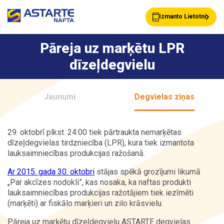
Izmanto Lietotni
Pāreja uz marķētu LPR
dīzeļdegvielu
Akcijas
Jaunumi
Jaunumi
Degvielas ziņas
Uzpildes stacijas
Klientu Kartes
29. oktobrī plkst. 24:00 tiek pārtraukta nemarķētas
dīzeļdegvielas tirdzniecība (LPR), kura tiek izmantota
lauksaimniecības produkcijas ražošanā.
Astarte Bizness
Pakalpojumi
Ar 2015. gada 30. oktobri
stājas spēkā grozījumi likumā
„Par akcīzes nodokli”, kas nosaka, ka naftas produkti
lauksaimniecības produkcijas ražotājiem tiek iezīmēti
Vairumtirdzniecība
Par ASTARTE
(marķēti) ar fiskālo marķieri un zilo krāsvielu.
Pāreja uz marķētu dīzeļdegvielu ASTARTE degvielas