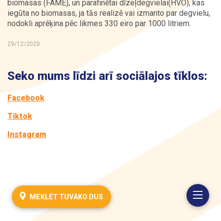
biomasas (FAME), un parafinētai dīzeļdegvielai(HVO), kas
iegūta no biomasas, ja tās realizē vai izmanto par degvielu,
Kontakti
nodokli aprēķina pēc likmes 330 eiro par 1000 litriem.
29/12/2020
Seko mums līdzi arī sociālajos tīklos:
Facebook
Tiktok
Instagram
MEKLĒT TUVĀKO DUS