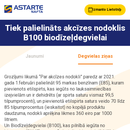
Izmanto Lietotni
Tiek palielināts akcīzes nodoklis
B100 biodīzeļdegvielai
Akcijas
Jaunumi
Jaunumi
Degvielas ziņas
Uzpildes stacijas
Klientu Kartes
Grozījumi likumā “Par akcīzes nodokli” paredz ar 2021.
gada 1.februāri palielināt 95 markas benzīnam (E85), kuram
pievienots etilspirts, kas iegūts no lauksaimniecības
Astarte Bizness
Pakalpojumi
izejvielām un ir dehidrēts (ar spirta saturu vismaz 99,5
tilpumprocenti), un pievienotā etilspirta saturs veido 70 līdz
85 tilpumprocentus (ieskaitot) no kopējā produktu
daudzuma, nodokli aprēķina likmes 360 eiro par 1000
Vairumtirdzniecība
Par ASTARTE
litriem.
Un Biodīzeļdegvielai (B100), kas pilnībā iegūta no