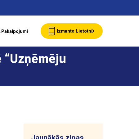
Izmanto Lietotni
s
Pakalpojumi
Jaunumi
ē “Uzņēmēju
Klientu Kartes
starte Bizness
Par ASTARTE
Jaunākās ziņas