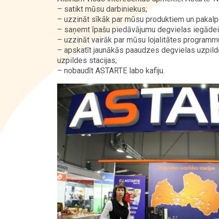
– satikt mūsu darbiniekus;
– uzzināt sīkāk par mūsu produktiem un pakal
Kontakti
– saņemt īpašu piedāvājumu degvielas iegādei
– uzzināt vairāk par mūsu lojalitātes programm
– apskatīt jaunākās paaudzes degvielas uzpild
uzpildes stacijas;
– nobaudīt ASTARTE labo kafiju.