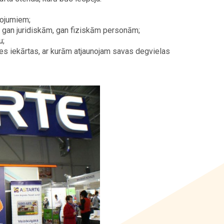
pojumiem;
 gan juridiskām, gan fiziskām personām;
u;
es iekārtas, ar kurām atjaunojam savas degvielas