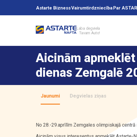
Astarte Bizness
Vairumtirdzniecība
Par ASTA
Laba degviela
Tavam Auto!
Akcijas
Aicinām apmeklēt
Uzpildes stacij
dienas Zemgalē 2
Pakalpojumi
Jaunumi
Degvielas ziņas
Vairumtirdzniec
No 28.-29.aprīlīm Zemgales olimpiskajā centrā
Aicinām visus interesentus apmeklēt Astarte-Na