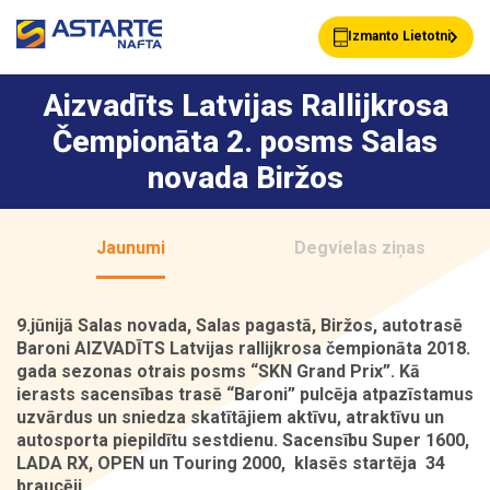
Izmanto Lietotni
Aizvadīts Latvijas Rallijkrosa
Čempionāta 2. posms Salas
Akcijas
Jaunumi
novada Biržos
Uzpildes stacijas
Klientu Kartes
Jaunumi
Degvielas ziņas
9.jūnijā Salas novada, Salas pagastā, Biržos, autotrasē
Astarte Bizness
Pakalpojumi
Baroni AIZVADĪTS Latvijas rallijkrosa čempionāta 2018.
gada sezonas otrais posms “SKN Grand Prix”. Kā
ierasts sacensības trasē “Baroni” pulcēja atpazīstamus
uzvārdus un sniedza skatītājiem aktīvu, atraktīvu un
Vairumtirdzniecība
Par ASTARTE
autosporta piepildītu sestdienu. Sacensību Super 1600,
LADA RX, OPEN un Touring 2000, klasēs startēja 34
braucēji.