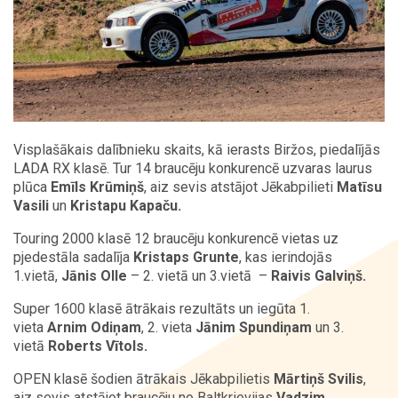
Visplašākais dalībnieku skaits, kā ierasts Biržos, piedalījās
LADA RX klasē. Tur 14 braucēju konkurencē uzvaras laurus
plūca
Emīls Krūmiņš
, aiz sevis atstājot Jēkabpilieti
Matīsu
Vasili
un
Kristapu Kapaču.
Touring 2000 klasē 12 braucēju konkurencē vietas uz
pjedestāla sadalīja
Kristaps Grunte
, kas ierindojās
1.vietā,
Jānis Olle
– 2. vietā un 3.vietā –
Raivis Galviņš.
Super 1600 klasē ātrākais rezultāts un iegūta 1.
vieta
Arnim Odiņam
, 2. vieta
Jānim Spundiņam
un 3.
vietā
Roberts Vītols.
OPEN klasē šodien ātrākais Jēkabpilietis
Mārtiņš Svilis
,
aiz sevis atstājot braucēju no Baltkrievijas
Vadzim