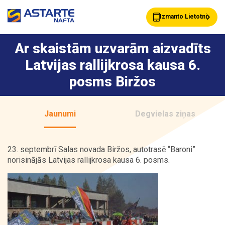
Izmanto Lietotni
Ar skaistām uzvarām aizvadīts
Latvijas rallijkrosa kausa 6.
Akcijas
Jaunumi
posms Biržos
Uzpildes stacijas
Klientu Kartes
Jaunumi
Degvielas ziņas
23. septembrī Salas novada Biržos, autotrasē “Baroni”
Astarte Bizness
Pakalpojumi
norisinājās Latvijas rallijkrosa kausa 6. posms.
Vairumtirdzniecība
Par ASTARTE