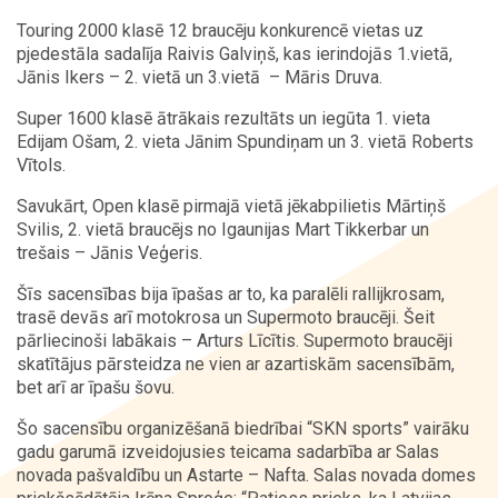
Touring 2000 klasē 12 braucēju konkurencē vietas uz
pjedestāla sadalīja Raivis Galviņš, kas ierindojās 1.vietā,
Jānis Ikers – 2. vietā un 3.vietā – Māris Druva.
Super 1600 klasē ātrākais rezultāts un iegūta 1. vieta
Edijam Ošam, 2. vieta Jānim Spundiņam un 3. vietā Roberts
Vītols.
Savukārt, Open klasē pirmajā vietā jēkabpilietis Mārtiņš
Svilis, 2. vietā braucējs no Igaunijas Mart Tikkerbar un
trešais – Jānis Veģeris.
Šīs sacensības bija īpašas ar to, ka paralēli rallijkrosam,
trasē devās arī motokrosa un Supermoto braucēji. Šeit
pārliecinoši labākais – Arturs Līcītis. Supermoto braucēji
skatītājus pārsteidza ne vien ar azartiskām sacensībām,
bet arī ar īpašu šovu.
Šo sacensību organizēšanā biedrībai “SKN sports” vairāku
gadu garumā izveidojusies teicama sadarbība ar Salas
novada pašvaldību un Astarte – Nafta. Salas novada domes