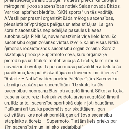
priekšsēdētāja Irēna Sproģe: “Patiess prieks, ka Latvijas
mēroga rallijkrosa sacensības notiek Salas novada Biržos.
Var tikai apbrīnot biedrību “SKN sports” un tās vadītāju
A.Vasili par prasmi organizēt šāda mēroga sacensības,
piesaistīt brīvprātīgos palīgus un atbalstītājus. Lai gan
šoreiz sacensībās nepiedalījās pasaules klases
autobraucējs R.Nitišs, nevar neatzīmēt viņa lielo lomu šo
sacensību organizēšanas vietas izvēlē, kā arī visas Nitišu
ģimenes iesaistīšanos sacensību organizēšanā. Šoreiz
skatītājus priecēja Supermoto šovs, kuru organizēja
pieredzējis un titulēts motobraucējs A.Līcītis, kurš ir mūsu
novada iedzīvotājs. Tāpēc arī mūsu pašvaldība atbalsta šo
pasākumu, kas pulcē skatītājus no tuvienes un tālienes.”
“Astarte – Nafta” valdes priekšsēdētājs Ojārs Karčevskis
atzinīgi izsakās par sacensībām: “Uzskatu, ka šīs
sacensības noorganizētas ļoti augstā līmenī. Sākot ar to, ka
trase ar katru reizi tiek pilnveidota arvien augstākā līmenī
un, līdz ar to, sacensību sportiskā daļa ir ļoti baudāma.
Patīkami arī tas, ka padomāts par skatītājiem, gan
aktivitātes, kas notiek paralēli, gan arī šovs sacensību
starplaikos, šoreiz – Supermoto. Tiešām liels prieks par
šīm sacensībām un lielisko sadarbību!”