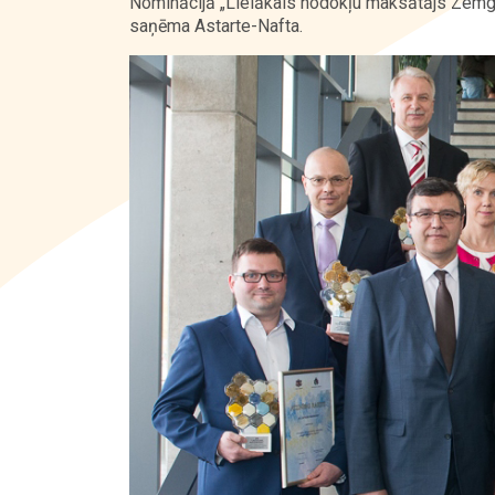
Nominācijā „Lielākais nodokļu maksātājs Zemga
saņēma Astarte-Nafta.
Kontakti