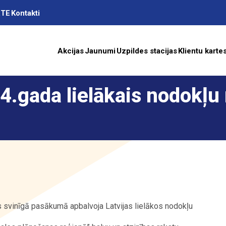
RTE
Kontakti
Akcijas
Jaunumi
Uzpildes stacijas
Klientu karte
4.gada lielākais nodokļu
as
A
ība
s svinīgā pasākumā apbalvoja Latvijas lielākos nodokļu