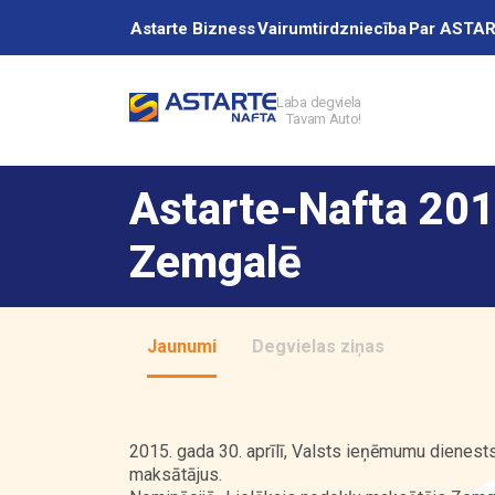
Astarte Bizness
Vairumtirdzniecība
Par ASTA
Laba degviela
Tavam Auto!
Akcijas
Astarte-Nafta 201
Uzpildes stacij
Zemgalē
Pakalpojumi
Jaunumi
Degvielas ziņas
Vairumtirdzniec
2015. gada 30. aprīlī, Valsts ieņēmumu dienest
maksātājus.