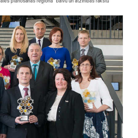
les plānošanas reģionā” balvu un atzinības rakstu