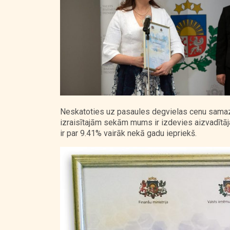
Neskatoties uz pasaules degvielas cenu samazi
izraisītajām sekām mums ir izdevies aizvadītāja
ir par 9.41% vairāk nekā gadu iepriekš.