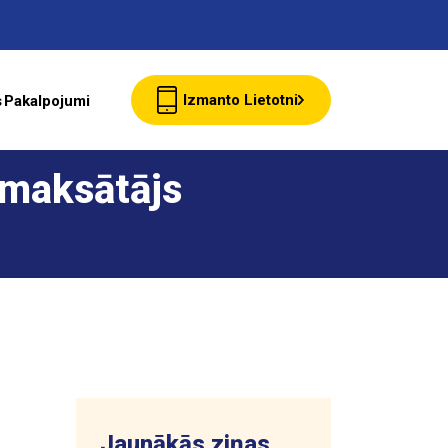
Izmanto Lietotni
s
Pakalpojumi
Jaunumi
 maksātājs
Klientu Kartes
starte Bizness
Par ASTARTE
Jaunākās ziņas