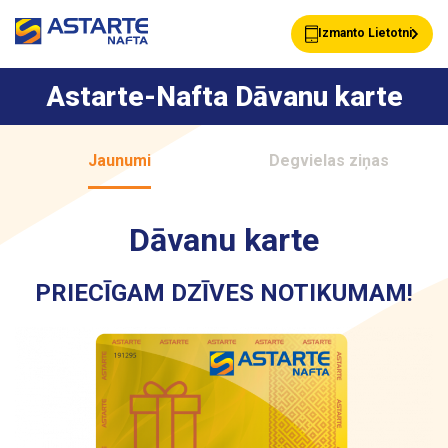
Izmanto Lietotni
Astarte-Nafta Dāvanu karte
Akcijas
Jaunumi
Jaunumi
Degvielas ziņas
Uzpildes stacijas
Klientu Kartes
Dāvanu karte
PRIECĪGAM DZĪVES NOTIKUMAM!
Astarte Bizness
Pakalpojumi
Vairumtirdzniecība
Par ASTARTE