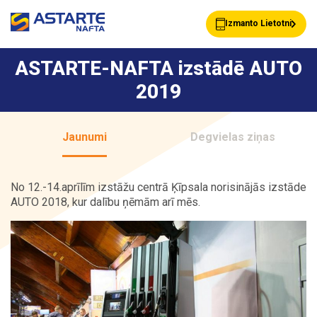
Izmanto Lietotni
ASTARTE-NAFTA izstādē AUTO
2019
Akcijas
Jaunumi
Jaunumi
Degvielas ziņas
Uzpildes stacijas
Klientu Kartes
No 12.-14.aprīlīm izstāžu centrā Ķīpsala norisinājās izstāde
AUTO 2018, kur dalību ņēmām arī mēs.
Astarte Bizness
Pakalpojumi
Vairumtirdzniecība
Par ASTARTE