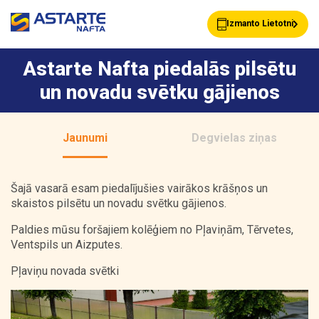
Izmanto Lietotni
Astarte Nafta piedalās pilsētu
un novadu svētku gājienos
Akcijas
Jaunumi
Jaunumi
Degvielas ziņas
Uzpildes stacijas
Klientu Kartes
Šajā vasarā esam piedalījušies vairākos krāšņos un
skaistos pilsētu un novadu svētku gājienos.
Astarte Bizness
Pakalpojumi
Paldies mūsu foršajiem kolēģiem no Pļaviņām, Tērvetes,
Ventspils un Aizputes.
Pļaviņu novada svētki
Vairumtirdzniecība
Par ASTARTE