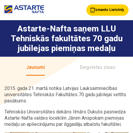
Izmanto Lietotni
Astarte-Nafta saņem LLU
Tehniskās fakultātes 70 gadu
Akcijas
Jaunumi
jubilejas piemiņas medaļu
Uzpildes stacijas
Klientu Kartes
Jaunumi
Degvielas ziņas
2015. gada 21. martā notika Latvijas Lauksaimniecības
Astarte Bizness
Pakalpojumi
universitātes Tehniskās Fakultātes 70 gadu jubilejai veltīts
pasākums.
Tehniskās Universitātes dekāns Ilmārs Dukulis pasniedza
Astarte-Nafta valdes loceklim Jānim Anspokam piemiņas
Vairumtirdzniecība
Par ASTARTE
medaļu un apliecinājumu par ilggadēju atbalstu fakultātei.