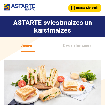
Izmanto Lietotni
ASTARTE sviestmaizes un
karstmaizes
Akcijas
Jaunumi
Jaunumi
Degvielas ziņas
Uzpildes stacijas
Klientu Kartes
Astarte Bizness
Pakalpojumi
Vairumtirdzniecība
Par ASTARTE