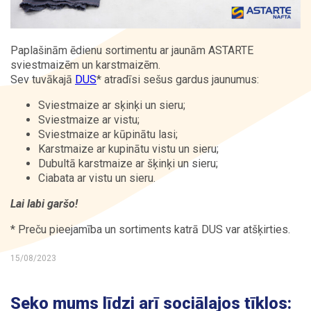
Kontakti
Paplašinām ēdienu sortimentu ar jaunām ASTARTE
sviestmaizēm un karstmaizēm.
Sev tuvākajā
DUS
* atradīsi sešus gardus jaunumus:
Sviestmaize ar sķinķi un sieru;
Sviestmaize ar vistu;
Sviestmaize ar kūpinātu lasi;
Karstmaize ar kupinātu vistu un sieru;
Dubultā karstmaize ar šķinķi un sieru;
Ciabata ar vistu un sieru.
Lai labi garšo!
* Preču pieejamība un sortiments katrā DUS var atšķirties.
15/08/2023
Seko mums līdzi arī sociālajos tīklos: