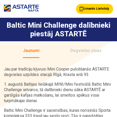
Izmanto Lietotni
Baltic Mini Challenge dalībnieki
piestāj ASTARTĒ
Akcijas
Jaunumi
Jaunumi
Degvielas ziņas
Uzpildes stacijas
Klientu Kartes
Jau par tradīciju kļuvusi Mini Cooper pulcēšanās ASTARTE
degvielas uzpildes stacijā Rīgā, Krasta ielā 93.
Astarte Bizness
Pakalpojumi
1. augustā Baltijas lielākajā MINI/Mini festivālā Baltic Mini
Challenge ietvaros, tā dalībnieki dienu sāka ASTARTĒ ar
garšīgās kafijas malkošanu, lai smeltos spēkus visai
turpmākajai dienai.
Vairumtirdzniecība
Par ASTARTE
Baltic Mini Challenge ir sacensības, kuras norisinās Sporta
kompleksa 333 trasē jau sesto reizi. Tās ir paredzētas