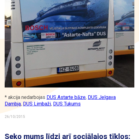
Kontakti
* akcija nedarbojas
DUS Astarte bāze
,
DUS Jelgava
Dambja
,
DUS Limbaži
,
DUS Tukums
26/10/2015
Seko mums līdzi arī sociālajos tīklos: