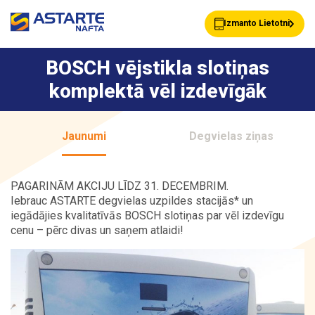
Izmanto Lietotni
BOSCH vējstikla slotiņas
komplektā vēl izdevīgāk
Akcijas
Jaunumi
Jaunumi
Degvielas ziņas
Uzpildes stacijas
Klientu Kartes
PAGARINĀM AKCIJU LĪDZ 31. DECEMBRIM.
Iebrauc ASTARTE degvielas uzpildes stacijās* un
iegādājies kvalitatīvās BOSCH slotiņas par vēl izdevīgu
Astarte Bizness
Pakalpojumi
cenu – pērc divas un saņem atlaidi!
Vairumtirdzniecība
Par ASTARTE