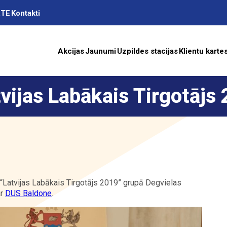
RTE
Kontakti
Akcijas
Jaunumi
Uzpildes stacijas
Klientu karte
vijas Labākais Tirgotājs
as
A
ā “Latvijas Labākais Tirgotājs 2019” grupā Degvielas
ar
DUS Baldone
.
ība