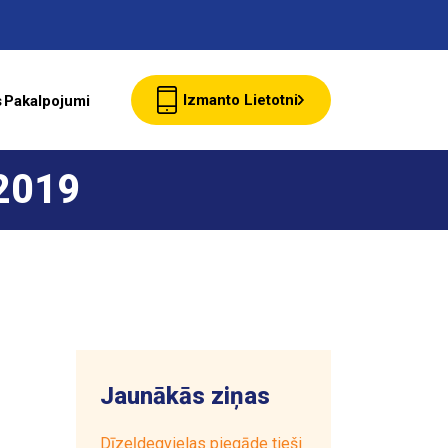
Izmanto Lietotni
s
Pakalpojumi
Jaunumi
 2019
Klientu Kartes
starte Bizness
Jaunākās ziņas
Par ASTARTE
Dīzeļdegvielas piegāde tieši