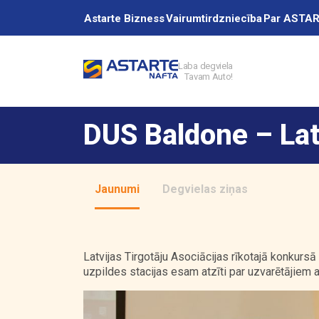
Astarte Bizness
Vairumtirdzniecība
Par ASTA
Laba degviela
Tavam Auto!
Akcijas
DUS Baldone – Lat
Uzpildes stacij
Jaunumi
Degvielas ziņas
Pakalpojumi
Latvijas Tirgotāju Asociācijas rīkotajā konkurs
uzpildes stacijas esam atzīti par uzvarētājiem 
Vairumtirdzniec