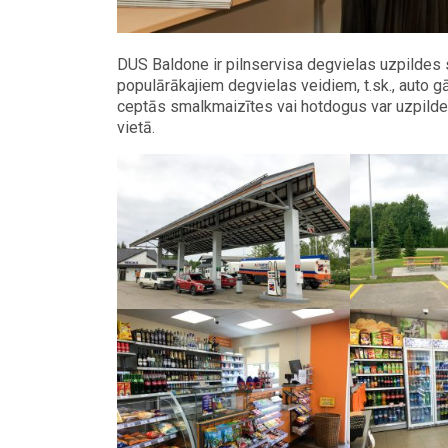
DUS Baldone ir pilnservisa degvielas uzpildes s
populārākajiem degvielas veidiem, t.sk., auto gāz
ceptās smalkmaizītes vai hotdogus var uzpildes
vietā.