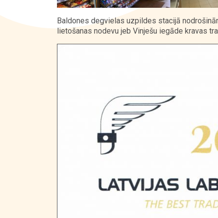
Baldones degvielas uzpildes stacijā nodrošinā
lietošanas nodevu jeb Vinješu iegāde kravas tra