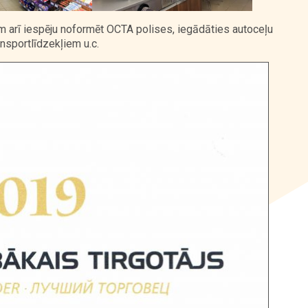
m arī iespēju noformēt OCTA polises, iegādāties autoceļu
nsportlīdzekļiem u.c.