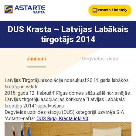
Izmanto Lietotni
DUS Krasta – Latvijas Labākais
tirgotājs 2014
Akcijas
Jaunumi
Jaunumi
Degvielas ziņas
Uzpildes stacijas
Klientu Kartes
Latvijas Tirgotāju asociācija nosaukusi 2014. gada labākos
tirgotājus valstī.
2015. gada 12. Februārī Rīgas domes sēžu zālē norisinājās
Astarte Bizness
Pakalpojumi
Latvijas tirgotāju asociācijas konkursa “Latvijas Labākais
tirgotājs 2014” apbalvošana.
Degvielas uzpildes staciju (DUS) kategorijā uzvarēja SIA
‘’Astarte-nafta”
DUS Rīgā, Krasta ielā 93
.
Vairumtirdzniecība
Par ASTARTE