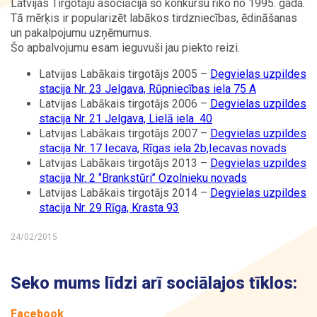
Latvijas Tirgotāju asociācija šo konkursu rīko no 1995. gada.
Tā mērķis ir popularizēt labākos tirdzniecības, ēdināšanas
un pakalpojumu uzņēmumus.
Šo apbalvojumu esam ieguvuši jau piekto reizi.
Latvijas Labākais tirgotājs 2005 –
Degvielas uzpildes
stacija Nr. 23 Jelgava, Rūpniecības iela 75 A
Latvijas Labākais tirgotājs 2006 –
Degvielas uzpildes
stacija Nr. 21 Jelgava, Lielā iela 40
Latvijas Labākais tirgotājs 2007 –
Degvielas uzpildes
stacija Nr. 17 Iecava, Rīgas iela 2b,Iecavas novads
Latvijas Labākais tirgotājs 2013 –
Degvielas uzpildes
stacija Nr. 2 ‘’Brankstūri’’ Ozolnieku novads
Latvijas Labākais tirgotājs 2014 –
Degvielas uzpildes
stacija Nr. 29 Rīga, Krasta 93
24/02/2015
Seko mums līdzi arī sociālajos tīklos:
Facebook