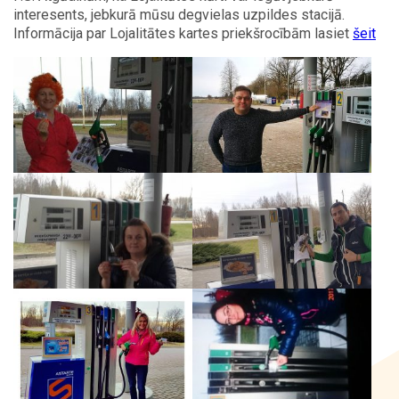
interesents, jebkurā mūsu degvielas uzpildes stacijā.
Informācija par Lojalitātes kartes priekšrocībām lasiet
šeit