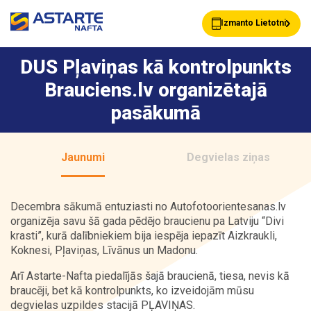
Izmanto Lietotni
DUS Pļaviņas kā kontrolpunkts
Brauciens.lv organizētajā
Akcijas
Jaunumi
pasākumā
Uzpildes stacijas
Klientu Kartes
Jaunumi
Degvielas ziņas
Decembra sākumā entuziasti no Autofotoorientesanas.lv
Astarte Bizness
Pakalpojumi
organizēja savu šā gada pēdējo braucienu pa Latviju “Divi
krasti”, kurā dalībniekiem bija iespēja iepazīt Aizkraukli,
Koknesi, Pļaviņas, Līvānus un Madonu.
Arī Astarte-Nafta piedalījās šajā braucienā, tiesa, nevis kā
Vairumtirdzniecība
Par ASTARTE
braucēji, bet kā kontrolpunkts, ko izveidojām mūsu
degvielas uzpildes stacijā PĻAVIŅAS.