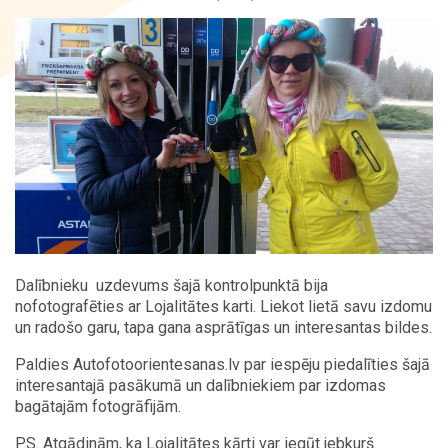
Kontakti
Dalībnieku uzdevums šajā kontrolpunktā bija
nofotografēties ar Lojalitātes karti. Liekot lietā savu izdomu
un radošo garu, tapa gana asprātīgas un interesantas bildes.
Paldies Autofotoorientesanas.lv par iespēju piedalīties šajā
interesantajā pasākumā un dalībniekiem par izdomas
bagātajām fotogrāfijām.
P.S. Atgādinām, ka Lojalitātes kārti var iegūt jebkurš