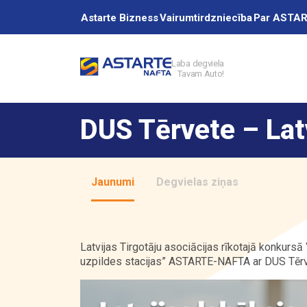
Astarte Bizness
Vairumtirdzniecība
Par ASTA
Laba degviela
Tavam Auto!
Akcijas
DUS Tērvete – Lat
Uzpildes stacij
Jaunumi
Degvielas ziņas
Pakalpojumi
Latvijas Tirgotāju asociācijas
rīkotajā konkursā 
uzpildes stacijas”
ASTARTE-NAFTA
ar DUS Tērve
Vairumtirdzniec