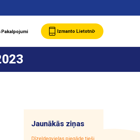
Izmanto Lietotni
s
Pakalpojumi
Jaunumi
 2023
Klientu Kartes
starte Bizness
Jaunākās ziņas
Par ASTARTE
Dīzeļdegvielas piegāde tieši