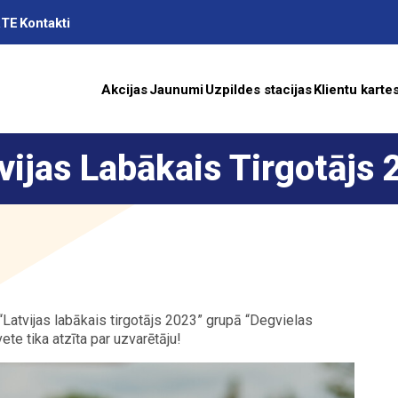
RTE
Kontakti
Akcijas
Jaunumi
Uzpildes stacijas
Klientu karte
vijas Labākais Tirgotājs
as
A
“Latvijas labākais tirgotājs 2023” grupā “Degvielas
te tika atzīta par uzvarētāju!
ība