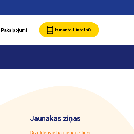
Izmanto Lietotni
s
Pakalpojumi
Jaunumi
Klientu Kartes
starte Bizness
Jaunākās ziņas
Par ASTARTE
Dīzeļdegvielas piegāde tieši