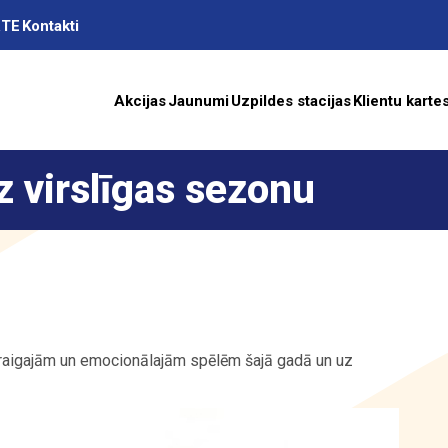
RTE
Kontakti
Akcijas
Jaunumi
Uzpildes stacijas
Klientu karte
z virslīgas sezonu
as
A
praigajām un emocionālajām spēlēm šajā gadā un uz
ība