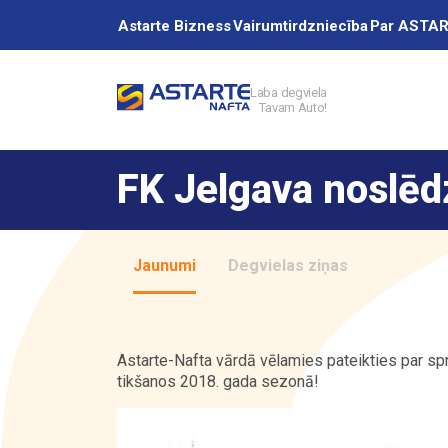
Astarte Bizness
Vairumtirdzniecība
Par ASTA
Laba degviela
Tavam Auto!
Akcijas
FK Jelgava noslēd
Uzpildes stacij
Jaunumi
Degvielas ziņas
Pakalpojumi
Astarte-Nafta vārdā vēlamies pateikties par s
tikšanos 2018. gada sezonā!
Vairumtirdzniec