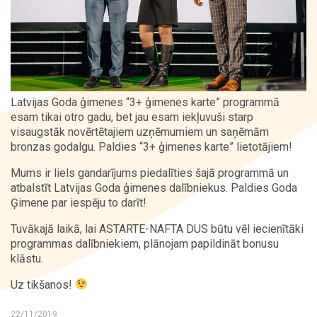
Kontakti
Latvijas Goda ģimenes “3+ ģimenes karte” programmā
esam tikai otro gadu, bet jau esam iekļuvuši starp
visaugstāk novērtētajiem uzņēmumiem un saņēmām
bronzas godalgu. Paldies “3+ ģimenes karte” lietotājiem!
Mums ir liels gandarījums piedalīties šajā programmā un
atbalstīt Latvijas Goda ģimenes dalībniekus. Paldies Goda
Ģimene par iespēju to darīt!
Tuvākajā laikā, lai ASTARTE-NAFTA DUS būtu vēl iecienītāki
programmas dalībniekiem, plānojam papildināt bonusu
klāstu.
Uz tikšanos!
22/11/2019