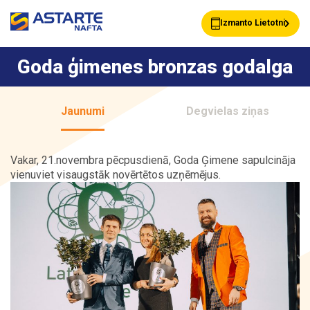
Izmanto Lietotni
Goda ģimenes bronzas godalga
Akcijas
Jaunumi
Jaunumi
Degvielas ziņas
Uzpildes stacijas
Klientu Kartes
Vakar, 21.novembra pēcpusdienā, Goda Ģimene sapulcināja
vienuviet visaugstāk novērtētos uzņēmējus.
Astarte Bizness
Pakalpojumi
Vairumtirdzniecība
Par ASTARTE