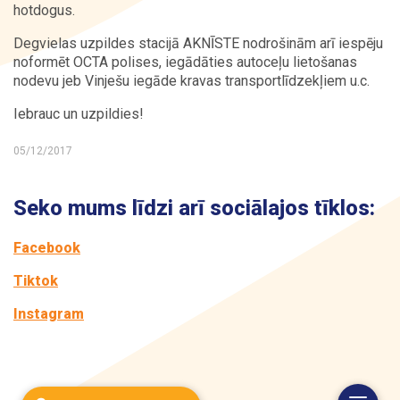
hotdogus.
Degvielas uzpildes stacijā AKNĪSTE nodrošinām arī iespēju
noformēt OCTA polises, iegādāties autoceļu lietošanas
nodevu jeb Vinješu iegāde kravas transportlīdzekļiem u.c.
Iebrauc un uzpildies!
05/12/2017
Seko mums līdzi arī sociālajos tīklos:
Facebook
Tiktok
Instagram