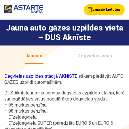
Izmanto Lietotni
Jauna auto gāzes uzpildes vieta
– DUS Aknīste
Akcijas
Jaunumi
Jaunumi
Degvielas ziņas
Uzpildes stacijas
Klientu Kartes
Degvielas uzpildes stacijā AKNĪSTE
sākam piedāvāt AUTO
GĀZES uzpildi automašīnām.
Astarte Bizness
Pakalpojumi
DUS Aknīste ir pilna servisa degvielas uzpildes stacija, kurā
var iegādāties visus populārākos degvielas veidus:
– 95 markas benzīnu;
– 98 markas benzīnu;
Vairumtirdzniecība
Par ASTARTE
– Dīzeļdegvielu;
– Dīzeļdegvielu SUPER (paredzēta EURO 5 un EURO 6