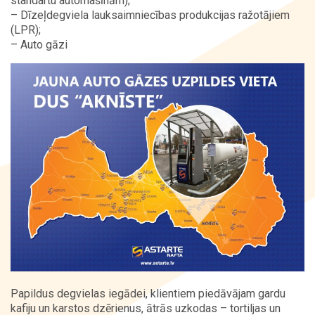
standartu automašīnām);
– Dīzeļdegviela lauksaimniecības produkcijas ražotājiem
(LPR);
Kontakti
– Auto gāzi
Papildus degvielas iegādei, klientiem piedāvājam gardu
kafiju un karstos dzērienus, ātrās uzkodas – tortiljas un