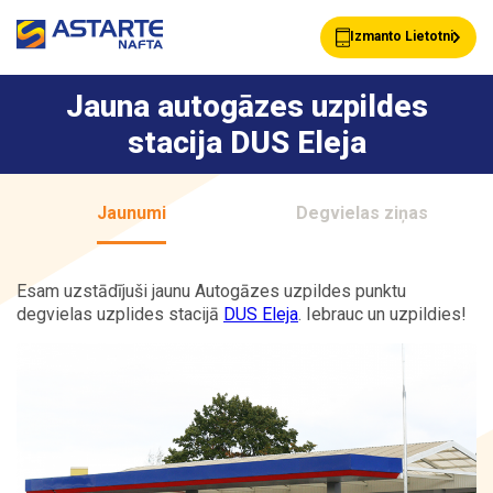
Izmanto Lietotni
Jauna autogāzes uzpildes
stacija DUS Eleja
Akcijas
Jaunumi
Jaunumi
Degvielas ziņas
Uzpildes stacijas
Klientu Kartes
Esam uzstādījuši jaunu Autogāzes uzpildes punktu
degvielas uzplides stacijā
DUS Eleja
. Iebrauc un uzpildies!
Astarte Bizness
Pakalpojumi
Vairumtirdzniecība
Par ASTARTE