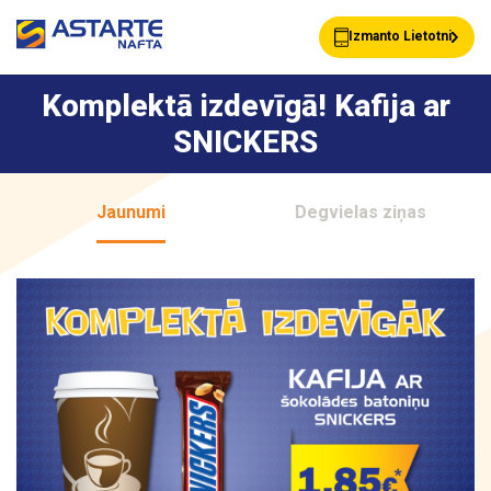
Izmanto Lietotni
Komplektā izdevīgā! Kafija ar
SNICKERS
Akcijas
Jaunumi
Jaunumi
Degvielas ziņas
Uzpildes stacijas
Klientu Kartes
Astarte Bizness
Pakalpojumi
Vairumtirdzniecība
Par ASTARTE