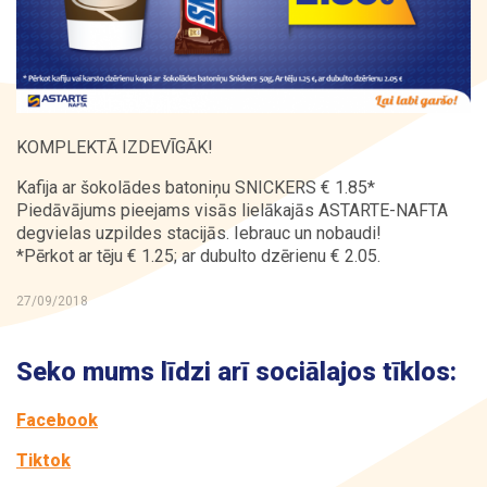
Kontakti
KOMPLEKTĀ IZDEVĪGĀK!
Kafija ar šokolādes batoniņu SNICKERS € 1.85*
Piedāvājums pieejams visās lielākajās ASTARTE-NAFTA
degvielas uzpildes stacijās. Iebrauc un nobaudi!
*Pērkot ar tēju € 1.25; ar dubulto dzērienu € 2.05.
27/09/2018
Seko mums līdzi arī sociālajos tīklos:
Facebook
Tiktok