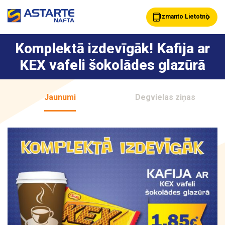
Izmanto Lietotni
Komplektā izdevīgāk! Kafija ar
KEX vafeli šokolādes glazūrā
Akcijas
Jaunumi
Jaunumi
Degvielas ziņas
Uzpildes stacijas
Klientu Kartes
Astarte Bizness
Pakalpojumi
Vairumtirdzniecība
Par ASTARTE