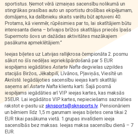
sportistus. Ņemot vērā izmaiņas sacensību nolikumā un
stingrākas prasības auto un sportistu drošības ekipējumam,
domājams, ka dalībnieku skaits varētu būt aptuveni 40.
Protams, kā vienmēr, rūpēsimies par to, lai skatītājiem būtu
interesanta diena – brīvajos brīžos skatītājus priecēs īpašs
Supermoto šovs un dažādas aktivitātes mazākajiem
pasākuma apmeklētājiem.”
Ieejas biļetes uz Latvijas rallijkrosa čempionāta 2. posmu
sākot no šīs nedēļas iepriekšpārdošanā par 5 EUR
iespējams iegādāties
Astarte Nafta
degvielas uzpildes
stacijās Biržos, Jēkabpilī, Līvānos, Pļaviņās, Viesītē un
Aknīstē. Iegādājoties sacensību ieejas karti skatītāji
saņems arī
Astarte Nafta
klientu karti. Šajā posmā
iespējams iegādāties arī VIP ieejas kartes, kas maksās
35EUR. Lai iegādātos VIP kartes, nepieciešams sazināties
rakstot e-pastu uz
sknsports@sknsports.lv
. Pensionāriem
un bērniem līdz 1,5 m garumam ieejas biļetes cena tikai 2
EUR tikai pasākuma vietā. 1.grupas invalīdiem ieeja
sacensībās bez maksas. Ieejas maksa sacensību dienā – 7
EUR.