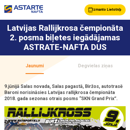
Izmanto Lietotni
Latvijas Rallijkrosa čempionāta
2. posma biļetes iegādājamas
Akcijas
Jaunumi
ASTRATE-NAFTA DUS
Uzpildes stacijas
Klientu Kartes
Jaunumi
Degvielas ziņas
9.jūnijā Salas novada, Salas pagastā, Biržos, autotrasē
Astarte Bizness
Pakalpojumi
Baroni norisināsies Latvijas rallijkrosa čempionāta
2018. gada sezonas otrais posms “SKN Grand Prix”.
Vairumtirdzniecība
Par ASTARTE