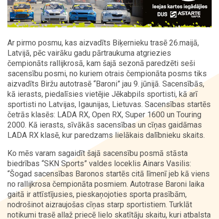
Kontakti
Ar pirmo posmu, kas aizvadīts Biķernieku trasē 26.maijā,
Latvijā, pēc vairāku gadu pārtraukuma atgriezies
čempionāts rallijkrosā, kam šajā sezonā paredzēti seši
sacensību posmi, no kuriem otrais čempionāta posms tiks
aizvadīts Biržu autotrasē “Baroni” jau 9. jūnijā. Sacensībās,
kā ierasts, piedalīsies vietējie Jēkabpils sportisti, kā arī
sportisti no Latvijas, Igaunijas, Lietuvas. Sacensības startēs
četrās klasēs: LADA RX, Open RX, Super 1600 un Touring
2000. Kā ierasts, sīvākās sacensības un cīņas gaidāmas
LADA RX klasē, kur paredzams lielākais dalībnieku skaits.
Ko mēs varam sagaidīt šajā sacensību posmā stāsta
biedrības “SKN Sports” valdes loceklis Ainars Vasilis:
“Šogad sacensības Baronos startēs citā līmenī jeb kā viens
no rallijkrosa čempionāta posmiem. Autotrase Baroni laika
gaitā ir attīstījusies, pieskaņojoties sporta prasībām,
nodrošinot aizraujošas cīņas starp sportistiem. Turklāt
notikumi trasē allaž priecē lielo skatītāju skaitu, kuri atbalsta