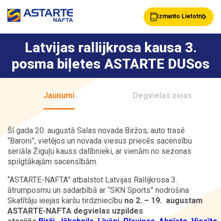
Izmanto Lietotni
Latvijas rallijkrosa kausa 3.
posma biļetes ASTARTE DUSos
Akcijas
Jaunumi
Jaunumi
Degvielas ziņas
Uzpildes stacijas
Klientu Kartes
Šī gada 20. augustā Salas novada Biržos, auto trasē
“Baroni”, vietējos un novada viesus priecēs sacensību
seriāla Žiguļu kauss dalībnieki, ar vienām no sezonas
Astarte Bizness
Pakalpojumi
spilgtākajām sacensībām.
“ASTARTE-NAFTA” atbalstot Latvijas Rallijkrosa 3.
ātrumposmu un sadarbībā ar “SKN Sports” nodrošina
Vairumtirdzniecība
Par ASTARTE
Skatītāju ieejas karšu tirdzniecību
no 2. – 19. augustam
ASTARTE-NAFTA degvielas uzpildes