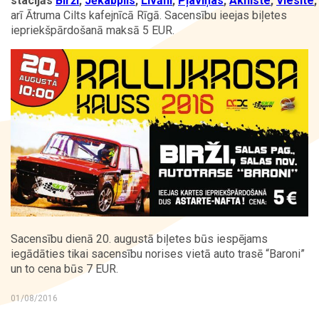
stacijās
Birži
,
Jēkabpils
,
Līvāni
,
Pļaviņas
,
Aknīste
,
Viesīte
arī Ātruma Cilts kafejnīcā Rīgā. Sacensību ieejas biļetes
iepriekšpārdošanā maksā 5 EUR.
Kontakti
Sacensību dienā 20. augustā biļetes būs iespējams
iegādāties tikai sacensību norises vietā auto trasē “Baroni”
un to cena būs 7 EUR.
01/08/2016