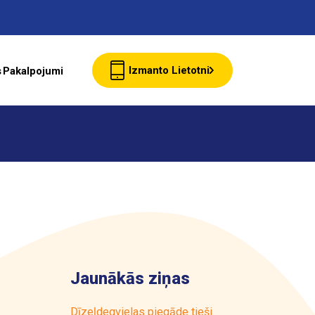
Izmanto Lietotni
s
Pakalpojumi
Jaunumi
Klientu Kartes
starte Bizness
Jaunākās ziņas
Par ASTARTE
Dīzeļdegvielas piegāde tieši