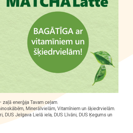
zaļā enerģija Tavam ceļam.
minoskābēm, Minerālvielām, Vitamīniem un šķiedrvielām.
, DUS Jelgava Lielā iela, DUS Līvāni, DUS Ķegums un