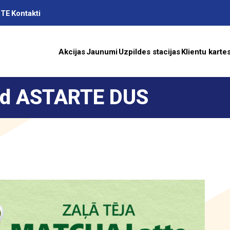
RTE
Kontakti
Akcijas
Jaunumi
Uzpildes stacijas
Klientu karte
ad ASTARTE DUS
as
A
ība