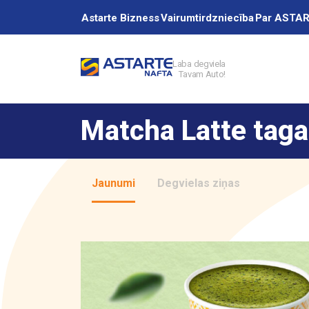
Astarte Bizness
Vairumtirdzniecība
Par ASTA
Laba degviela
Tavam Auto!
Akcijas
Matcha Latte tag
Uzpildes stacij
Jaunumi
Degvielas ziņas
Pakalpojumi
Vairumtirdzniec