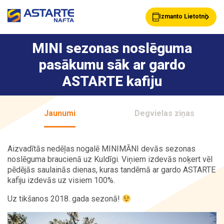
Izmanto Lietotni
MINI sezonas noslēguma
pasākumu sāk ar gardo
Akcijas
Jaunumi
ASTARTE kafiju
Uzpildes stacijas
Klientu Kartes
Jaunumi
Degvielas ziņas
Aizvadītās nedēļas nogalē MINIMĀNI devās sezonas
Astarte Bizness
Pakalpojumi
noslēguma braucienā uz Kuldīgi. Viņiem izdevās noķert vēl
pēdējās saulainās dienas, kuras tandēmā ar gardo ASTARTE
kafiju izdevās uz visiem 100%.
Uz tikšanos 2018. gada sezonā!
Vairumtirdzniecība
Par ASTARTE