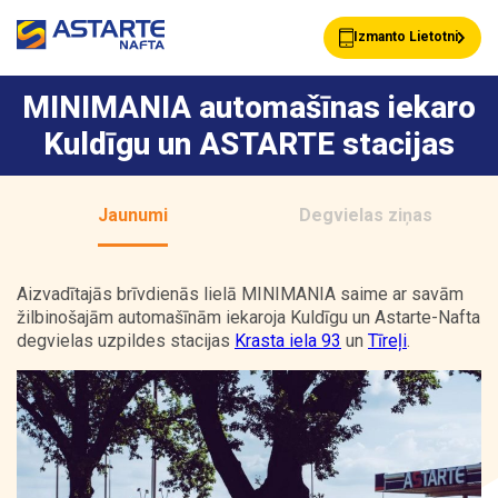
Izmanto Lietotni
MINIMANIA automašīnas iekaro
Kuldīgu un ASTARTE stacijas
Akcijas
Jaunumi
Jaunumi
Degvielas ziņas
Uzpildes stacijas
Klientu Kartes
Aizvadītajās brīvdienās lielā MINIMANIA saime ar savām
žilbinošajām automašīnām iekaroja Kuldīgu un Astarte-Nafta
degvielas uzpildes stacijas
Krasta iela 93
un
Tīreļi
.
Astarte Bizness
Pakalpojumi
Vairumtirdzniecība
Par ASTARTE