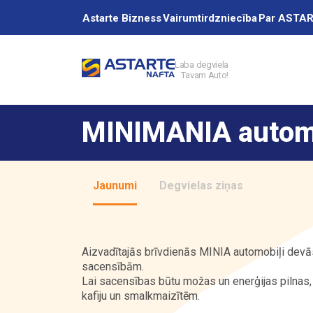
Astarte Bizness
Vairumtirdzniecība
Par ASTA
Laba degviela
Tavam Auto!
Akcijas
MINIMANIA automob
Uzpildes stacij
Jaunumi
Degvielas ziņas
Pakalpojumi
Aizvadītajās brīvdienās MINIA automobiļi devās 
sacensībām.
Vairumtirdzniec
Lai sacensības būtu možas un enerģijas pilnas
kafiju un smalkmaizītēm.