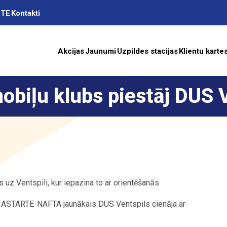
RTE
Kontakti
Akcijas
Jaunumi
Uzpildes stacijas
Klientu karte
iļu klubs piestāj DUS V
as
A
uz Ventspili, kur iepazina to ar orientēšanās
ība
, ASTARTE-NAFTA jaunākais DUS Ventspils cienāja ar