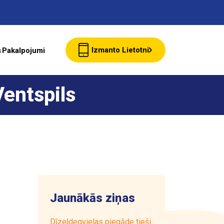
Izmanto Lietotni
s
Pakalpojumi
Jaunumi
entspils
Klientu Kartes
starte Bizness
Jaunākās ziņas
Par ASTARTE
Dīzeļdegvielas piegāde tieši