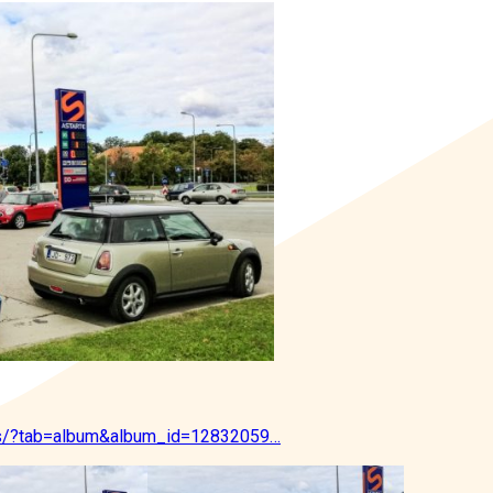
os/?tab=album&album_id=12832059…