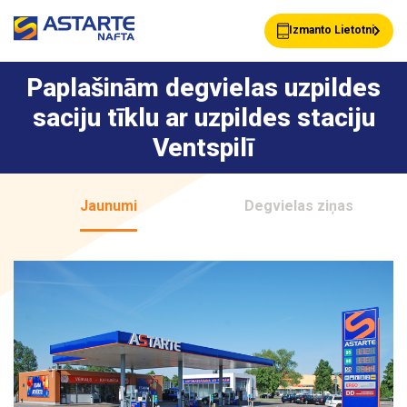
Izmanto Lietotni
Paplašinām degvielas uzpildes
saciju tīklu ar uzpildes staciju
Akcijas
Jaunumi
Ventspilī
Uzpildes stacijas
Klientu Kartes
Jaunumi
Degvielas ziņas
Astarte Bizness
Pakalpojumi
Vairumtirdzniecība
Par ASTARTE