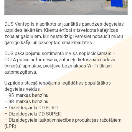
Kontakti
DUS Ventspils ir aprīkots ar jaunākās paaudzes degvielas
uzpildes iekārtām. Klientu ērtībai ir izveidota kafejnīcas
zona ar galdiņiem, kur nesteidzīgi varēsiet nobaudīt mūsu
garšīgo kafiju un pašceptās smalkmaizītes.
DUS pakalpojumu sortimentā ir viss nepieciešamais –
OCTA polišu noformēšana, autoceļu lietošanas nodevu
(vinješu) apmaksa, piekļuve bezmaksas Wi-Fi tīklam,
automazgātava.
Uzpildes stacijā iespējams iegādāties populārākos
degvielas veidus:
– 95. markas benzīnu
– 98. markas benzīnu
– Dīzeļdegvielu DD EURO
– Dīzeļdegvielu DD SUPER
– Dīzeļdegviela lauksaimniecības produkcijas ražotājiem
(LPR)