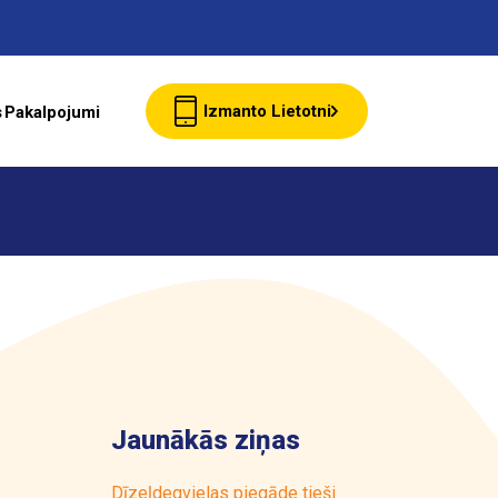
Izmanto Lietotni
s
Pakalpojumi
Jaunumi
Klientu Kartes
starte Bizness
Jaunākās ziņas
Par ASTARTE
Dīzeļdegvielas piegāde tieši