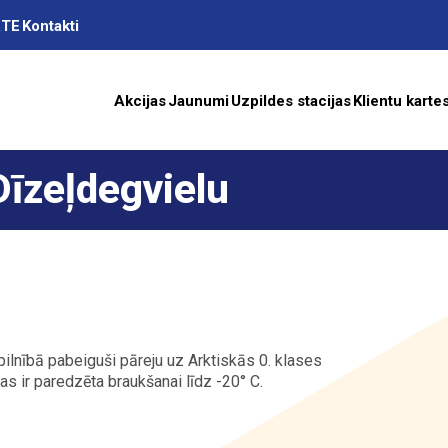
RTE
Kontakti
Akcijas
Jaunumi
Uzpildes stacijas
Klientu karte
Dīzeļdegvielu
as
A
ilnībā pabeiguši pāreju uz Arktiskās 0. klases
 ir paredzēta braukšanai līdz -20° C.
ība