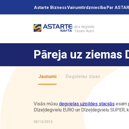
Astarte Bizness
Vairumtirdzniecība
Par ASTA
Laba degviela
Tavam Auto!
Akcijas
Pāreja uz ziemas 
Uzpildes stacij
Jaunumi
Degvielas ziņas
Pakalpojumi
Visās mūsu
degvielas uzpildes stacijās
esam p
Dīzeļdegvielu EURO un Dīzeļdegvielu SUPER, kas
Vairumtirdzniec
08/10/2015