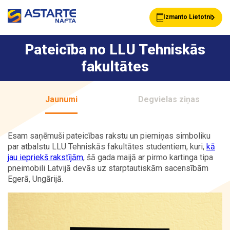
Izmanto Lietotni
Pateicība no LLU Tehniskās
fakultātes
Akcijas
Jaunumi
Jaunumi
Degvielas ziņas
Uzpildes stacijas
Klientu Kartes
Esam saņēmuši pateicības rakstu un piemiņas simboliku
par atbalstu LLU Tehniskās fakultātes studentiem, kuri,
kā
jau iepriekš rakstījām
, šā gada maijā ar pirmo kartinga tipa
Astarte Bizness
Pakalpojumi
pneimobili Latvijā devās uz starptautiskām sacensībām
Egerā, Ungārijā.
Vairumtirdzniecība
Par ASTARTE