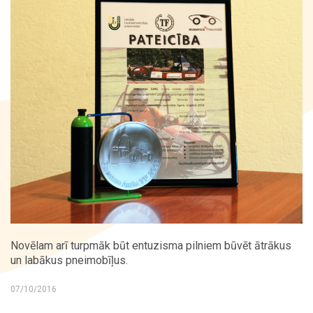
Kontakti
Novēlam arī turpmāk būt entuzisma pilniem būvēt ātrākus
un labākus pneimobīļus.
07/10/2016