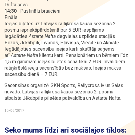
Drifta šovs
14:30
Pusfinālu braucieni
Fināls
Ieejas biļetes uz Latvijas rallijkrosa kausa sezonas 2.
posmu iepriekšpārdošanā par 5 EUR iespējams
iegādāties
Astarte Nafta
degvielas uzpildes stacijās
Biržos, Jēkabpilī, Līvānos, Pļaviņās, Viesītē un Aknīstē.
Iegādājoties sacensību ieejas karti skatītāji saņems
arī
Astarte Nafta
klientu karti. Pensionāriem un bērniem līdz
1,5 m garumam ieejas biļetes cena tikai 2 EUR. Invalīdiem
ratiņkrēslā ieeja sacensībās bez maksas. Ieejas maksa
sacensību dienā – 7 EUR.
Sacensības organizē: SKN Sports, Rallycross.lv un Salas
novads. Latvijas rallijkrosa kausa sezonas 2. posmu
atbalsta Jēkabpils pilsētas pašvaldība un Astarte Nafta.
15/06/2017
Seko mums līdzi arī sociālajos tīklos: