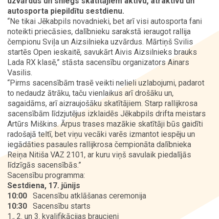
uzvārdus un sniegs skatītājiem aktīvu, atraktīvu un
autosporta piepildītu sestdienu.
“Ne tikai Jēkabpils novadnieki, bet arī visi autosporta fani
Kontakti
noteikti priecāsies, dalībnieku sarakstā ieraugot rallija
čempionu Sviļa un Aizsilnieka uzvārdus. Mārtiņš Svilis
startēs Open ieskaitē, savukārt Aivis Aizsilnieks brauks
Lada RX klasē,” stāsta sacensību organizators Ainars
Vasilis.
“Pirms sacensībām trasē veikti nelieli uzlabojumi, padarot
to nedaudz ātrāku, taču vienlaikus arī drošāku un,
sagaidāms, arī aizraujošāku skatītājiem. Starp rallijkrosa
sacensībām līdzjutējus izklaidēs Jēkabpils drifta meistars
Artūrs Miškins. Ārpus trases mazākie skatītāji būs gaidīti
radošajā teltī, bet viņu vecāki varēs izmantot iespēju un
iegādāties pasaules rallijkrosa čempionāta dalībnieka
Reiņa Nitiša VAZ 2101, ar kuru viņš savulaik piedalījās
līdzīgās sacensībās.”
Sacensību programma:
Sestdiena, 17. jūnijs
10:00
Sacensību atklāšanas ceremonija
10:30
Sacensību starts
1., 2. un 3. kvalifikācijas braucieni