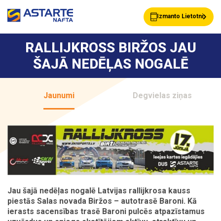
Izmanto Lietotni
RALLIJKROSS BIRŽOS JAU
ŠAJĀ NEDĒĻAS NOGALĒ
Akcijas
Jaunumi
Jaunumi
Degvielas ziņas
Uzpildes stacijas
Klientu Kartes
Astarte Bizness
Pakalpojumi
Jau šajā nedēļas nogalē Latvijas rallijkrosa kauss
Vairumtirdzniecība
Par ASTARTE
piestās Salas novada Biržos – autotrasē Baroni. Kā
ierasts sacensības trasē Baroni pulcēs atpazīstamus