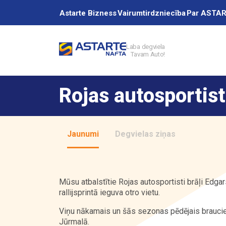
Astarte Bizness
Vairumtirdzniecība
Par ASTA
Laba degviela
Tavam Auto!
Akcijas
Rojas autosportist
Uzpildes stacij
Jaunumi
Degvielas ziņas
Pakalpojumi
Mūsu atbalstītie Rojas autosportisti brāļi Edgar
rallijsprintā ieguva otro vietu.
Vairumtirdzniec
Viņu nākamais un šās sezonas pēdējais brauciens
Jūrmalā.