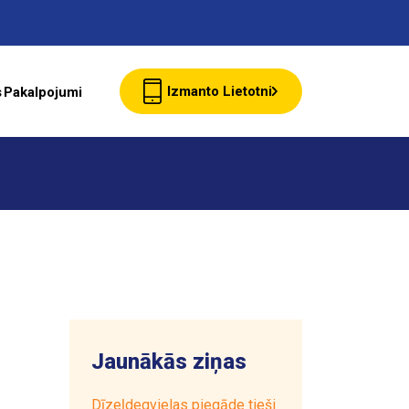
Izmanto Lietotni
s
Pakalpojumi
Jaunumi
Klientu Kartes
starte Bizness
Jaunākās ziņas
Par ASTARTE
Dīzeļdegvielas piegāde tieši