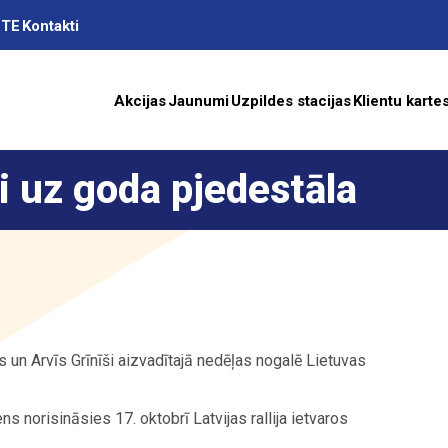
RTE
Kontakti
Akcijas
Jaunumi
Uzpildes stacijas
Klientu karte
i uz goda pjedestāla
as
A
s un Arvīs Grīnīši aizvadītajā nedēļas nogalē Lietuvas
ība
 norisināsies 17. oktobrī Latvijas rallija ietvaros