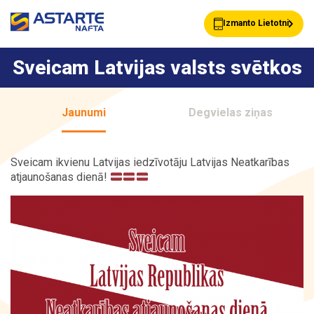
Izmanto Lietotni
Sveicam Latvijas valsts svētkos
Akcijas
Jaunumi
Jaunumi
Degvielas ziņas
Uzpildes stacijas
Klientu Kartes
Sveicam ikvienu Latvijas iedzīvotāju Latvijas Neatkarības
atjaunošanas dienā!
Astarte Bizness
Pakalpojumi
Vairumtirdzniecība
Par ASTARTE