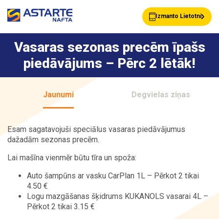
Izmanto Lietotni
Vasaras sezonas precēm īpašs
piedāvājums – Pērc 2 lētāk!
Akcijas
Jaunumi
Jaunumi
Degvielas ziņas
Uzpildes stacijas
Klientu Kartes
Esam sagatavojuši speciālus vasaras piedāvājumus
dažadām sezonas precēm.
Astarte Bizness
Pakalpojumi
Lai mašīna vienmēr būtu tīra un spoža:
Auto šampūns ar vasku CarPlan 1L – Pērkot 2 tikai
4.50 €
Vairumtirdzniecība
Par ASTARTE
Logu mazgāšanas šķidrums KUKANOLS vasarai 4L –
Pērkot 2 tikai 3.15 €