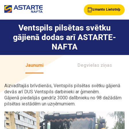
Izmanto Lietotni
Ventspils pilsētas svētku
gājienā dodas arī ASTARTE-
Akcijas
Jaunumi
NAFTA
Uzpildes stacijas
Klientu Kartes
Jaunumi
Degvielas ziņas
Aizvadītajās brīvdienās, Ventspils pilsētas svētku gājienā
Astarte Bizness
Pakalpojumi
devās arī DUS Ventspils darbinieki ar ģimenēm.
Gājienā piedalijās gandrīz 3000 dalībnieku no 98 dažādām
pilsētas iestādēm un uzņēmumiem.
Vairumtirdzniecība
Par ASTARTE