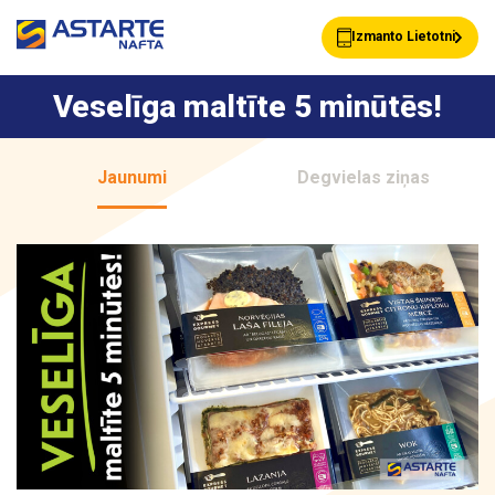
Izmanto Lietotni
Veselīga maltīte 5 minūtēs!
Akcijas
Jaunumi
Jaunumi
Degvielas ziņas
Uzpildes stacijas
Klientu Kartes
Astarte Bizness
Pakalpojumi
Vairumtirdzniecība
Par ASTARTE