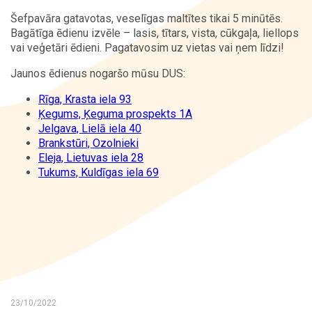
Šefpavāra gatavotas, veselīgas maltītes tikai 5 minūtēs.
Kontakti
Bagātīga ēdienu izvēle – lasis, tītars, vista, cūkgaļa, liellops
vai veģetāri ēdieni. Pagatavosim uz vietas vai ņem līdzi!
Jaunos ēdienus nogaršo mūsu DUS:
Rīga, Krasta iela 93
Ķegums, Ķeguma prospekts 1A
Jelgava, Lielā iela 40
Brankstūri, Ozolnieki
Eleja, Lietuvas iela 28
Tukums, Kuldīgas iela 69
23/10/2022