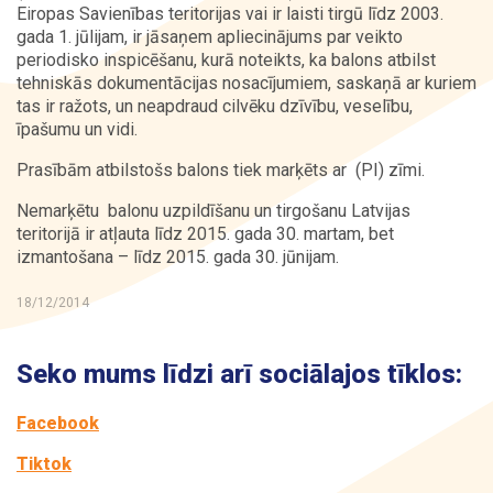
Eiropas Savienības teritorijas vai ir laisti tirgū līdz 2003.
gada 1. jūlijam, ir jāsaņem apliecinājums par veikto
Kontakti
periodisko inspicēšanu, kurā noteikts, ka balons atbilst
tehniskās dokumentācijas nosacījumiem, saskaņā ar kuriem
tas ir ražots, un neapdraud cilvēku dzīvību, veselību,
īpašumu un vidi.
Prasībām atbilstošs balons tiek marķēts ar
(PI) zīmi.
Nemarķētu balonu uzpildīšanu un tirgošanu Latvijas
teritorijā ir atļauta līdz 2015. gada 30. martam, bet
izmantošana – līdz 2015. gada 30. jūnijam.
18/12/2014
Seko mums līdzi arī sociālajos tīklos:
Facebook
Tiktok