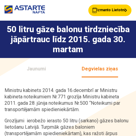
Izmanto Lietotni
50 litru gāze balonu tirdzniecība
jāpārtrauc līdz 2015. gada 30.
Akcijas
Jaunumi
martam
Uzpildes stacijas
Klientu Kartes
Jaunumi
Degvielas ziņas
Ministru kabinets 2014. gada 16.decembrī ar Ministru
Astarte Bizness
Pakalpojumi
kabineta noteikumiem Nr.771 grozīja Ministru kabineta
2011. gada 28. jūnija noteikumus Nr.500 “Noteikumi par
transportējamām spiedieniekārtām.
Grozījumi ierobežo ierasto 50 litru (sarkano) gāzes balonu
Vairumtirdzniecība
Par ASTARTE
lietošanu Latvijā. Turpmāk gāzes baloniem
(transportējamām spiedieniekārtam), kas ražoti ārpus