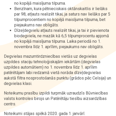
no kopējā maisījuma tilpuma.
Benzīnam, kura pētnieciskais oktānskaitlis ir lielāks
Kontakti
par 98, atļauts realizēt tikai, ja saturs nav lielāks par 5
tilpumprocentiem no kopējā maisījuma tilpuma, bet
piejaukums nav obligāts.
Dīzeļdegvielu atļauts realizēt tikai, ja tai ir pievienota
biodegviela, ne mazāk kā 6,5 tilpumprocentu apjomā
no kopējā maisījuma tilpuma. Laika periodā no 1.
novembra līdz 1. aprīlim, piejaukums nav obligāts.
Degvielas mazumtirdzniecības vietās uz degvielas
uzpildes staciju tehnoloģiskajām iekārtām (degvielas
uzpildes automātiem) no 1. novembra līdz 1. aprīlim
patērētājam labi redzamā vietā norāda dīzeļdegvielas
aukstā filtra nosprostošanās punktu (grādos pēc Celsija) un
degvielas klasi.
Noteikumu prasību izpildi turpmāk uzraudzīs Būvniecības
valsts kontroles birojs un Patērētāju tiesību aizsardzības
centrs.
Noteikumi stājas spēkā 2020. gada 1. janvārī.