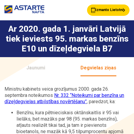
Izmanto Lietotni
Ar 2020. gada 1. janvāri Latvijā
tiek ieviests 95. markas benzīns
Akcijas
Jaunumi
E10 un dīzeļdegviela B7
Uzpildes stacijas
Klientu Kartes
Jaunumi
Degvielas ziņas
Ministru kabinets veica grozījumus 2000. gada 26.
Astarte Bizness
Pakalpojumi
septembra noteikumos
Nr. 332 “Noteikumi par benzīna un
dīzeļdegvielas atbilstības novērtēšanu”
, paredzot, ka:
Benzīnu, kura pētnieciskais oktānskaitlis ir 95 vai
lielāks, bet mazāks par 98 (95. markas benzīns),
Vairumtirdzniecība
Par ASTARTE
atļauts realizēt tikai tad, ja tam ir pievienots
bioetanols, ne mazāk kā 9,5 tilpumprocentu apjomā