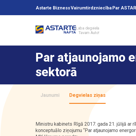
Astarte Bizness
Vairumtirdzniecība
Par ASTA
Laba degviela
Tavam Auto!
Akcijas
Par atjaunojamo 
Uzpildes stacij
sektorā
Pakalpojumi
Jaunumi
Degvielas ziņas
Vairumtirdzniec
Ministru kabinets Rīgā 2017. gada 21. jūlijā ar 
konceptuālo ziņojumu “Par atjaunojamo energor