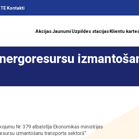
RTE
Kontakti
Akcijas
Jaunumi
Uzpildes stacijas
Klientu karte
energoresursu izmantoša
as
A
ība
rīkojumu Nr. 379 atbalstīja Ekonomikas ministrijas
esursu izmantošanu transporta sektorā”.