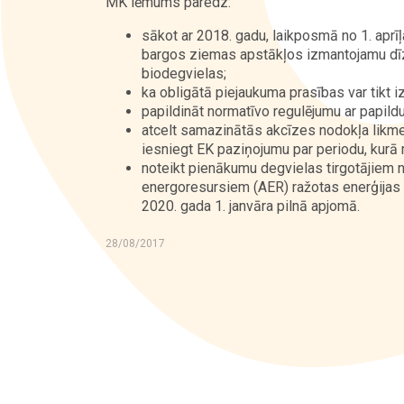
MK lēmums paredz:
sākot ar 2018. gadu, laikposmā no 1. aprīļ
Kontakti
bargos ziemas apstākļos izmantojamu dīzeļ
biodegvielas;
ka obligātā piejaukuma prasības var tikt i
papildināt normatīvo regulējumu ar papildu
atcelt samazinātās akcīzes nodokļa likme
iesniegt EK paziņojumu par periodu, kurā 
noteikt pienākumu degvielas tirgotājiem 
energoresursiem (AER) ražotas enerģijas 
2020. gada 1. janvāra pilnā apjomā.
28/08/2017