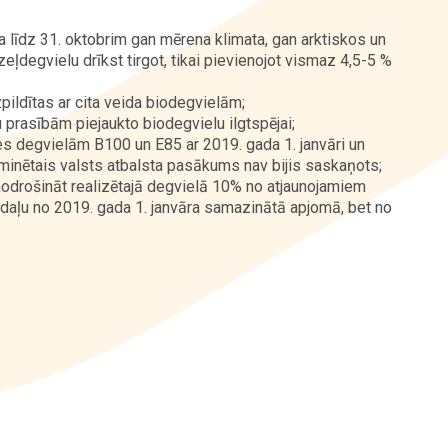
a līdz 31. oktobrim gan mērena klimata, gan arktiskos un
degvielu drīkst tirgot, tikai pievienojot vismaz 4,5-5 %
zpildītas ar cita veida biodegvielām;
 prasībām piejaukto biodegvielu ilgtspējai;
s degvielām B100 un E85 ar 2019. gada 1. janvāri un
minētais valsts atbalsta pasākums nav bijis saskaņots;
nodrošināt realizētajā degvielā 10% no atjaunojamiem
daļu no 2019. gada 1. janvāra samazinātā apjomā, bet no