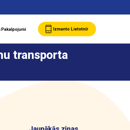
Izmanto Lietotni
s
Pakalpojumi
Jaunumi
nu transporta
Klientu Kartes
starte Bizness
Par ASTARTE
Jaunākās ziņas