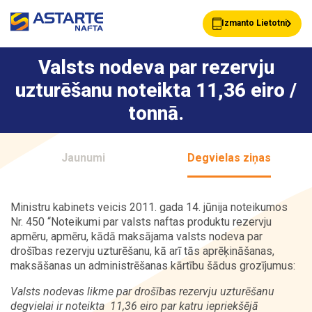
Izmanto Lietotni
Valsts nodeva par rezervju
uzturēšanu noteikta 11,36 eiro /
Akcijas
Jaunumi
tonnā.
Uzpildes stacijas
Klientu Kartes
Jaunumi
Degvielas ziņas
Ministru kabinets veicis 2011. gada 14. jūnija noteikumos
Astarte Bizness
Pakalpojumi
Nr. 450 “Noteikumi par valsts naftas produktu rezervju
apmēru, apmēru, kādā maksājama valsts nodeva par
drošības rezervju uzturēšanu, kā arī tās aprēķināšanas,
maksāšanas un administrēšanas kārtību šādus grozījumus:
Vairumtirdzniecība
Par ASTARTE
Valsts nodevas likme par drošības rezervju uzturēšanu
degvielai ir noteikta 11,36 eiro par katru iepriekšējā