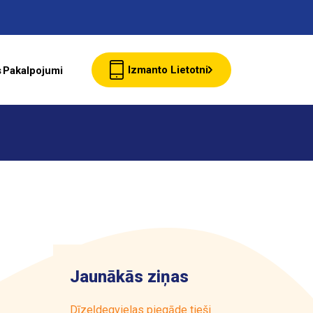
Izmanto Lietotni
s
Pakalpojumi
Jaunumi
Klientu Kartes
starte Bizness
Jaunākās ziņas
Par ASTARTE
Dīzeļdegvielas piegāde tieši