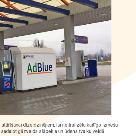
ttīrīšanai dīzeļdzinējiem, lai neitralizētu kaitīgo izmešu
 sadalot gāzveida slāpekļa un ūdens tvaiku veidā.