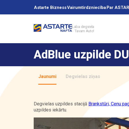
Astarte Bizness
Vairumtirdzniecība
Par ASTA
Laba degviela
Tavam Auto!
Akcijas
AdBlue uzpilde DU
Uzpildes stacij
Jaunumi
Degvielas ziņas
Pakalpojumi
Degvielas uzpildes stacijā
Brankstūri, Cenu pag
uzpildes iekārtu.
Vairumtirdzniec