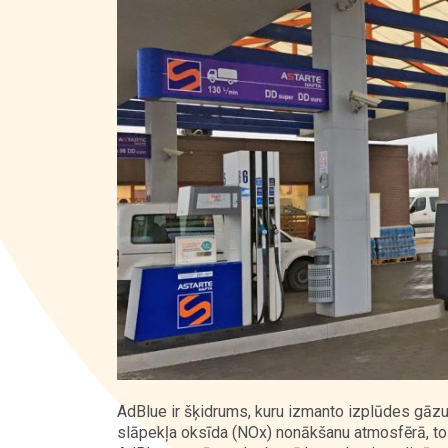
Kontakti
AdBlue ir šķidrums, kuru izmanto izplūdes gāzu a
slāpekļa oksīda (NOx) nonākšanu atmosfērā, to