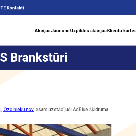
RTE
Kontakti
Akcijas
Jaunumi
Uzpildes stacijas
Klientu karte
S Brankstūri
as
A
., Ozolnieku nov.
esam uzstādījuši AdBlue šķidruma
ība