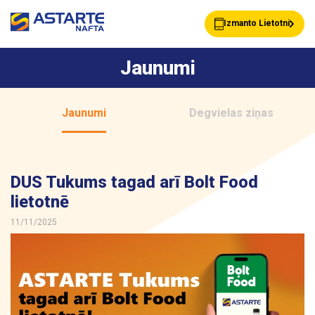
Izmanto Lietotni
Jaunumi
Akcijas
Jaunumi
Jaunumi
Degvielas ziņas
Uzpildes stacijas
Klientu Kartes
DUS Tukums tagad arī Bolt Food
lietotnē
Astarte Bizness
Pakalpojumi
11/11/2025
Vairumtirdzniecība
Par ASTARTE