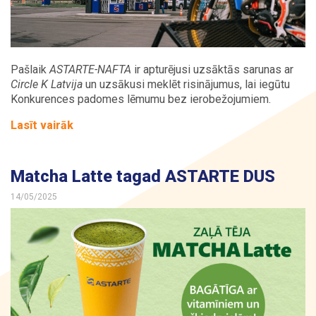
Pašlaik
ASTARTE-NAFTA
ir apturējusi uzsāktās sarunas ar
Circle K Latvija
un uzsākusi meklēt risinājumus, lai iegūtu
Konkurences padomes lēmumu bez ierobežojumiem.
Lasīt vairāk
Matcha Latte tagad ASTARTE DUS
14/05/2025