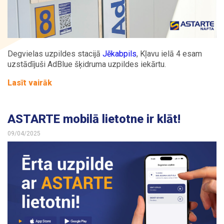
Degvielas uzpildes stacijā
Jēkabpils
, Kļavu ielā 4 esam
uzstādījuši AdBlue šķidruma uzpildes iekārtu.
Lasīt vairāk
ASTARTE mobilā lietotne ir klāt!
09/04/2025