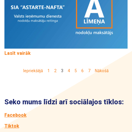
Lasīt vairāk
Iepriekšējā
1
2
3
4
5
6
7
Nākošā
Seko mums līdzi arī sociālajos tīklos:
Facebook
Tiktok