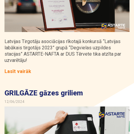
Latvijas Tirgotāju asociācijas
rīkotajā konkursā “Latvijas
labākais tirgotājs 2023” grupā “Degvielas uzpildes
stacijas”
ASTARTE-NAFTA
ar DUS Tērvete tika atzīta par
uzvarētāju!
Lasīt vairāk
GRILGĀZE gāzes griliem
12/06/2024