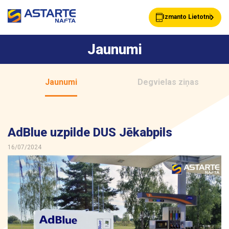
Izmanto Lietotni
Jaunumi
Akcijas
Jaunumi
Jaunumi
Degvielas ziņas
Uzpildes stacijas
Klientu Kartes
AdBlue uzpilde DUS Jēkabpils
16/07/2024
Astarte Bizness
Pakalpojumi
Vairumtirdzniecība
Par ASTARTE