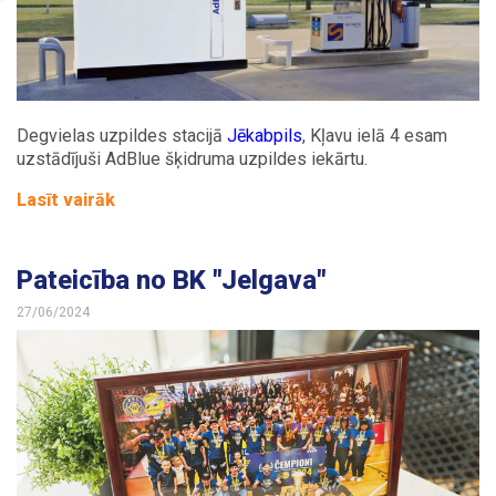
Kontakti
Degvielas uzpildes stacijā
Jēkabpils
, Kļavu ielā 4 esam
uzstādījuši AdBlue šķidruma uzpildes iekārtu.
Lasīt vairāk
Pateicība no BK "Jelgava"
27/06/2024